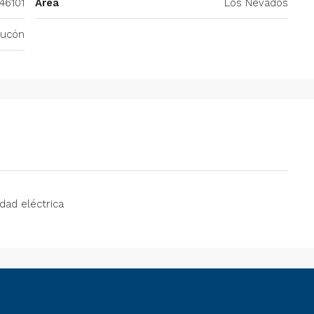
846101
Area
Los Nevados
ucón
idad eléctrica