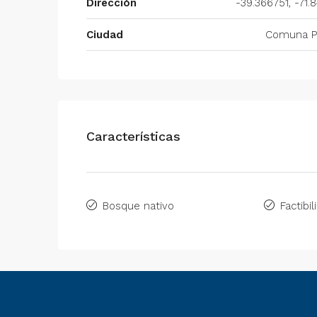
Dirección
-39.366751, -71.
Ciudad
Comuna P
Características
Bosque nativo
Factibil