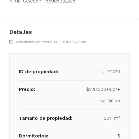
Nimai Celedón +56985932205
Detalles
Actualizado en enero 30, 2024 a 3:47 pm
ID de propiedad:
hz-PC220
Precio:
$220.000.000/+
comisión
Tamaño de propiedad:
5011 m²
Dormitorios:
5