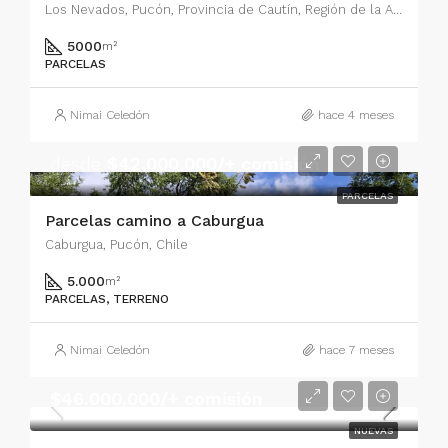
Los Nevados, Pucón, Provincia de Cautín, Región de la Araucanía, Chile
5000
m²
PARCELAS
Nimai Celedón
hace 4 meses
desde
$42.000.000/+ comisión
PARCELAS
Parcelas camino a Caburgua
Caburgua, Pucón, Chile
5.000
m²
PARCELAS, TERRENO
Nimai Celedón
hace 7 meses
$46.000.000/+ comisión
NUEVAS