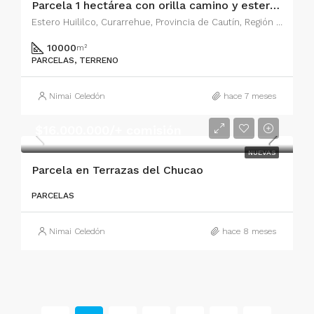
Parcela 1 hectárea con orilla camino y estero Huililco
Estero Huililco, Curarrehue, Provincia de Cautín, Región de la Araucanía, Chile
10000
m²
PARCELAS, TERRENO
Nimai Celedón
hace 7 meses
$16.000.000/+ comisión
NUEVAS
Parcela en Terrazas del Chucao
PARCELAS
Nimai Celedón
hace 8 meses