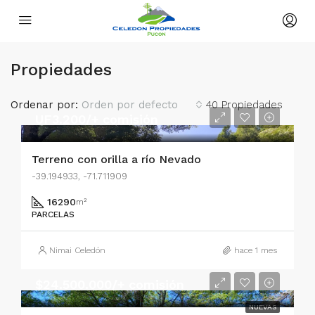
Propiedades
Ordenar por:
Orden por defecto
40 Propiedades
UF3.200/+ comisión
Terreno con orilla a río Nevado
-39.194933, -71.711909
16290
m²
PARCELAS
Nimai Celedón
hace 1 mes
$24.500.000/+ comisión
NUEVAS