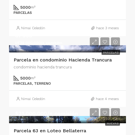
5000
m²
PARCELAS
Nimai Celedón
hace 3 meses
UF990
UF39.000.000/+ comisión
PARCELAS
Parcela en condominio Hacienda Trancura
condominio hacienda trancura
5000
m²
PARCELAS, TERRENO
Nimai Celedón
hace 4 meses
$21.000.000/+ comisión
NUEVAS
Parcela 63 en Loteo Bellaterra