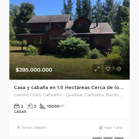
$395.000.000
Casa y cabaña en 1.5 Hectáreas Cerca de los Ojos del Caburgua
Camino Cristo Carhuello - Quelhue, Carhuello, Pucón, Provincia de Cautín, Región de la Araucanía, Chile
2
2
15000
m²
CASAS
Nimai Celedón
hace 1 año