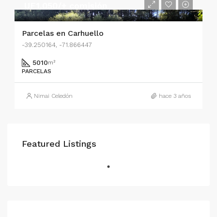
UF1.050/+ comisión
Parcelas en Carhuello
-39.250164, -71.866447
5010
m²
PARCELAS
Nimai Celedón
hace 3 años
Featured Listings