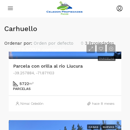
Carhuello
Ordenar por:
Orden por defecto
3 Propiedades
UF5.500/+ comisión
PARCELAS
Parcela con orilla al río Liucura
-39.257884, -71.871103
5722
m²
PARCELAS
Nimai Celedón
hace 8 meses
CASAS
NUEVAS